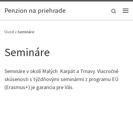
Skip to content
Penzion na priehrade
Search
Me
Úvod
»
Semináre
Semináre
Semináre v okolí Malých Karpát a Trnavy. Viacročné
skúsenosti s týždňovými seminármi z programu EÚ
(Erasmus+) je garancia pre Vás.