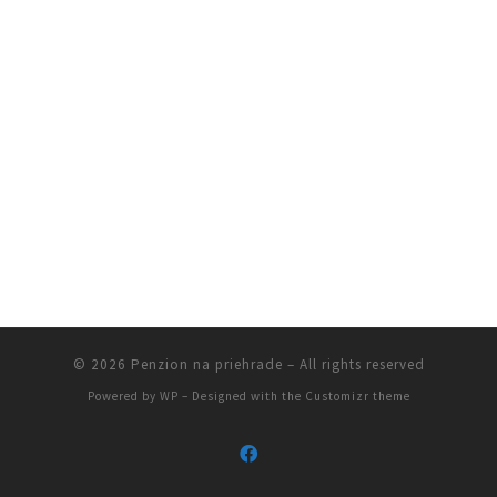
© 2026
Penzion na priehrade
– All rights reserved
Powered by
WP
– Designed with the
Customizr theme