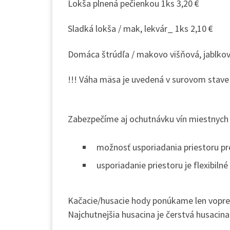
Lokša plnená pečienkou 1ks 3,20 €
Sladká lokša / mak, lekvár_ 1ks 2,10 €
Domáca štrúdľa / makovo višňová, jablkov
!!! Váha mäsa je uvedená v surovom stave
Zabezpečíme aj ochutnávku vín miestnych 
možnosť usporiadania priestoru pr
usporiadanie priestoru je flexibiln
Kačacie/husacie hody ponúkame len vopre
Najchutnejšia husacina je čerstvá husacina