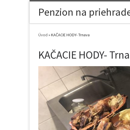
Skip to content
Penzion na priehrad
Úvod
»
KAČACIE HODY- Trnava
KAČACIE HODY- Trna