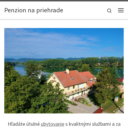
Skip to content
Penzion na priehrade
Search
Me
Hľadáte útulné
ubytovanie
s kvalitnými službami a za