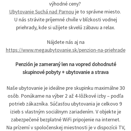
výhodné ceny?
Ubytovanie Suchá nad Parnou
je to správne miesto.
U nás strávite príjemné chvíle v blízkosti vodnej
priehrady, kde si užijete skvelú zábavu a relax.
Nájdete nás aj na
https://www.megaubytovanie.sk/penzion-na-priehrade
Penzión je
zameraný len na vopred dohodnuté
skupinové pobyty
+ ubytovanie a strava
Naše ubytovanie je ideálne pre skupinku maximálne 30
osôb. Ponúkame na výber 2 až 4-lôžkové izby – podľa
potrieb zákazníka. Súčasťou ubytovania je celkovo 9
izieb s vlastným sociálnym zariadením. V objekte je
zabezpečené bezplatné WiFi pripojenie na internet.
Na prízemí v spoločenskej miestnosti je v dispozícii TV,