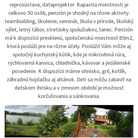
reprosústava, dataprojektor. Kapacita miestnosti je
celkovo 50 osôb, penzión je vhodný na rôzne aktivity:
teambuilding, školenie, seminár, škola v prírode, školský
výlet, letný tábor, stretávky spolužiakov, tanec. Penzión
má k dispozícii presklenú, spoločenskú miestnosť 85m2,
ktorá poslúži pre na rôzne účely. Poslúžiť Vám môže aj
spoločný kuchynský kútik, kde je mikrovlnná rúra,
rýchlovarná kanvica, chladnička, kávovar a jedálenské
posedenie. K dispozícii máme ohnisko, gril, kotlík,
záhradnú hojdačku aj altánok. Deti sa môžu zabaviť na
detskom ihrisku a v zimnom období je možnosť
korčuľovania a sánkovania.